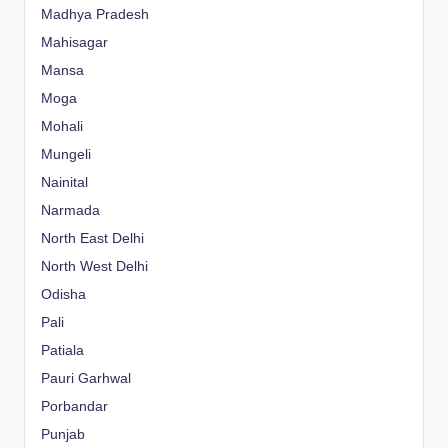
Madhya Pradesh
Mahisagar
Mansa
Moga
Mohali
Mungeli
Nainital
Narmada
North East Delhi
North West Delhi
Odisha
Pali
Patiala
Pauri Garhwal
Porbandar
Punjab