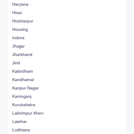
Haryana
Hisar
Hoshiarpur
Housing
Indore
Jhajjar
Jharkhand
Jind
Kabirdham
Kandhamal
Kanpur Nagar
Karimganj
Kurukshetra
Lakhimpur Kheri
Latehar
Ludhiana