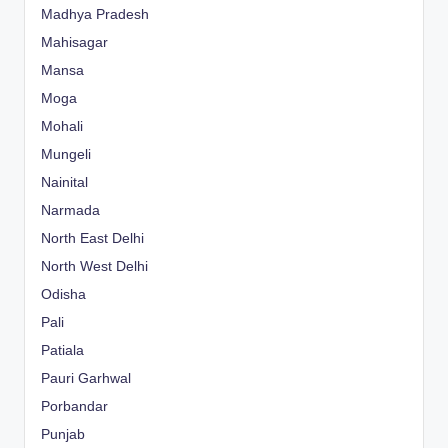
Madhya Pradesh
Mahisagar
Mansa
Moga
Mohali
Mungeli
Nainital
Narmada
North East Delhi
North West Delhi
Odisha
Pali
Patiala
Pauri Garhwal
Porbandar
Punjab