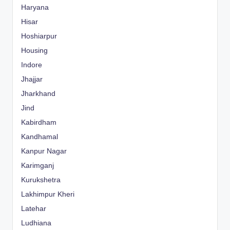
Haryana
Hisar
Hoshiarpur
Housing
Indore
Jhajjar
Jharkhand
Jind
Kabirdham
Kandhamal
Kanpur Nagar
Karimganj
Kurukshetra
Lakhimpur Kheri
Latehar
Ludhiana