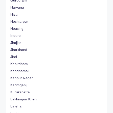
Gurugram
Haryana
Hisar
Hoshiarpur
Housing
Indore
Jhajjar
Jharkhand
Jind
Kabirdham
Kandhamal
Kanpur Nagar
Karimganj
Kurukshetra
Lakhimpur Kheri
Latehar