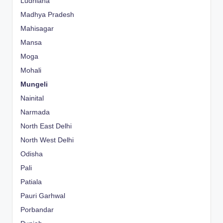
Ludhiana
Madhya Pradesh
Mahisagar
Mansa
Moga
Mohali
Mungeli
Nainital
Narmada
North East Delhi
North West Delhi
Odisha
Pali
Patiala
Pauri Garhwal
Porbandar