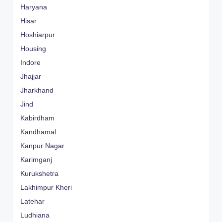
Haryana
Hisar
Hoshiarpur
Housing
Indore
Jhajjar
Jharkhand
Jind
Kabirdham
Kandhamal
Kanpur Nagar
Karimganj
Kurukshetra
Lakhimpur Kheri
Latehar
Ludhiana