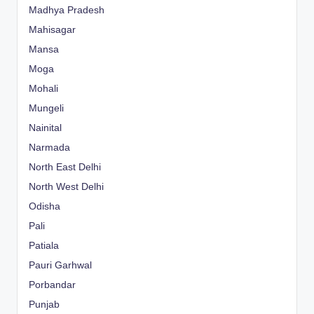
Madhya Pradesh
Mahisagar
Mansa
Moga
Mohali
Mungeli
Nainital
Narmada
North East Delhi
North West Delhi
Odisha
Pali
Patiala
Pauri Garhwal
Porbandar
Punjab