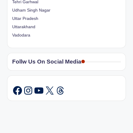
Tehri Garhwal
Udham Singh Nagar
Uttar Pradesh
Uttarakhand
Vadodara
Follw Us On Social Media
Instagram
YouTube
X
Threads