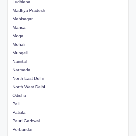
Ludhiana
Madhya Pradesh
Mahisagar
Mansa
Moga
Mohali
Mungeli
Nainital
Narmada
North East Delhi
North West Delhi
Odisha
Pali
Patiala
Pauri Garhwal
Porbandar