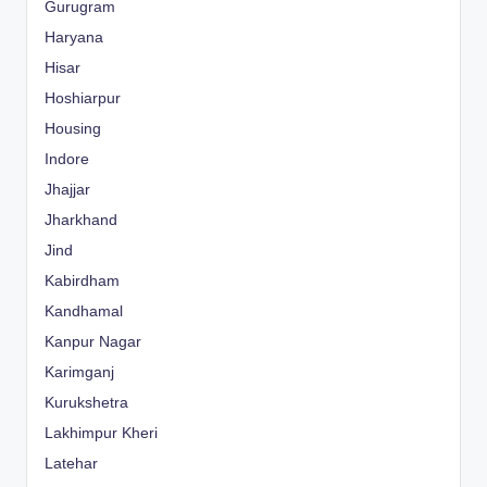
Gurugram
Haryana
Hisar
Hoshiarpur
Housing
Indore
Jhajjar
Jharkhand
Jind
Kabirdham
Kandhamal
Kanpur Nagar
Karimganj
Kurukshetra
Lakhimpur Kheri
Latehar