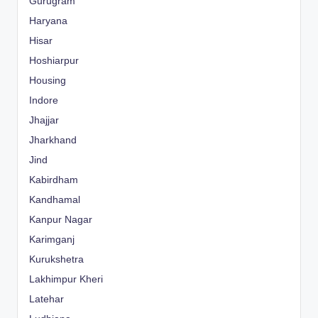
Gurugram
Haryana
Hisar
Hoshiarpur
Housing
Indore
Jhajjar
Jharkhand
Jind
Kabirdham
Kandhamal
Kanpur Nagar
Karimganj
Kurukshetra
Lakhimpur Kheri
Latehar