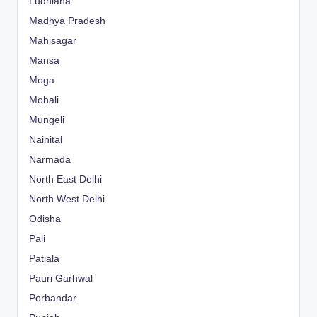
Ludhiana
Madhya Pradesh
Mahisagar
Mansa
Moga
Mohali
Mungeli
Nainital
Narmada
North East Delhi
North West Delhi
Odisha
Pali
Patiala
Pauri Garhwal
Porbandar