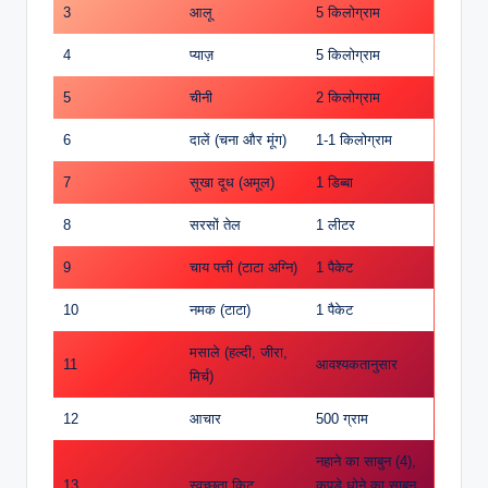
3
आलू
5 किलोग्राम
4
प्याज़
5 किलोग्राम
5
चीनी
2 किलोग्राम
6
दालें (चना और मूंग)
1-1 किलोग्राम
7
सूखा दूध (अमूल)
1 डिब्बा
8
सरसों तेल
1 लीटर
9
चाय पत्ती (टाटा अग्नि)
1 पैकेट
10
नमक (टाटा)
1 पैकेट
मसाले (हल्दी, जीरा,
11
आवश्यकतानुसार
मिर्च)
12
आचार
500 ग्राम
नहाने का साबुन (4),
13
स्वच्छता किट
कपड़े धोने का साबुन,