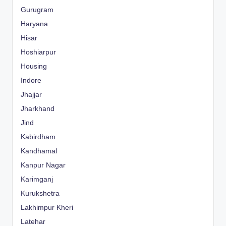
Gurugram
Haryana
Hisar
Hoshiarpur
Housing
Indore
Jhajjar
Jharkhand
Jind
Kabirdham
Kandhamal
Kanpur Nagar
Karimganj
Kurukshetra
Lakhimpur Kheri
Latehar