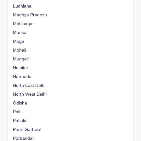
Ludhiana
Madhya Pradesh
Mahisagar
Mansa
Moga
Mohali
Mungeli
Nainital
Narmada
North East Delhi
North West Delhi
Odisha
Pali
Patiala
Pauri Garhwal
Porbandar