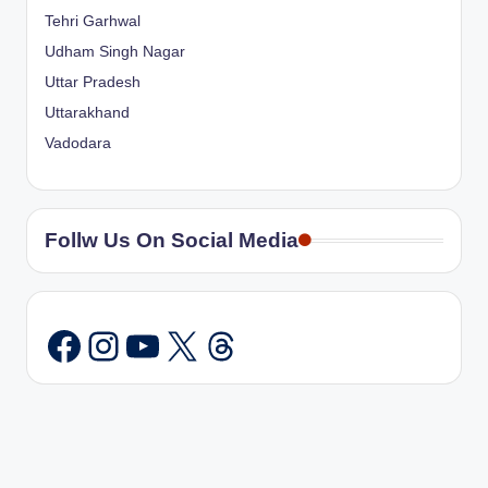
Tehri Garhwal
Udham Singh Nagar
Uttar Pradesh
Uttarakhand
Vadodara
Follw Us On Social Media
Instagram
YouTube
X
Threads