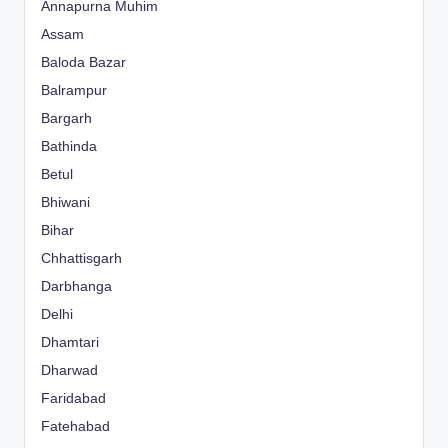
Annapurna Muhim
Assam
Baloda Bazar
Balrampur
Bargarh
Bathinda
Betul
Bhiwani
Bihar
Chhattisgarh
Darbhanga
Delhi
Dhamtari
Dharwad
Faridabad
Fatehabad