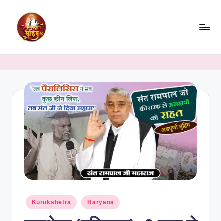
Skip
to
content
Kurukshetra
Haryana