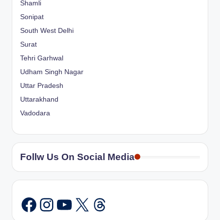
Shamli
Sonipat
South West Delhi
Surat
Tehri Garhwal
Udham Singh Nagar
Uttar Pradesh
Uttarakhand
Vadodara
Follw Us On Social Media
Instagram
YouTube
X
Threads