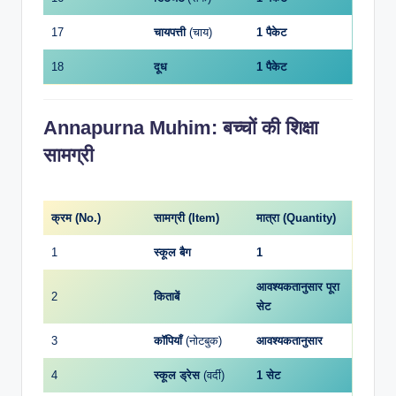
17
चायपत्ती
(चाय)
1 पैकेट
18
दूध
1 पैकेट
Annapurna Muhim: बच्चों की शिक्षा
सामग्री
क्रम (No.)
सामग्री (Item)
मात्रा (Quantity)
1
स्कूल बैग
1
आवश्यकतानुसार पूरा
2
किताबें
सेट
3
कॉपियाँ
(नोटबुक)
आवश्यकतानुसार
4
स्कूल ड्रेस
(वर्दी)
1 सेट