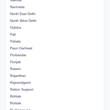
Nainital
Narmada
North East Delhi
North West Delhi
Odisha
Pali
Patiala
Pauri Garhwal
Porbandar
Punjab
Raisen
Rajasthan
Rajnandgaon
Ration Support
Rohtak
Rohtak