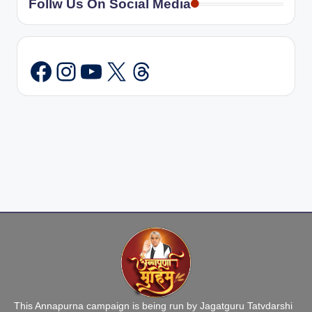
Follw Us On Social Media
Instagram
YouTube
X
Threads
This Annapurna campaign is being run by Jagatguru Tatvdarshi