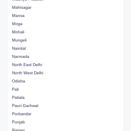
Mahisagar
Mansa
Moga
Mohali
Mungeli
Nainital
Narmada
North East Delhi
North West Delhi
Odisha
Pali
Patiala
Pauri Garhwal
Porbandar
Punjab
Raisen