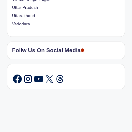
Uttar Pradesh
Uttarakhand
Vadodara
Follw Us On Social Media
Instagram
YouTube
X
Threads