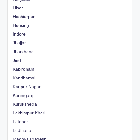
Hisar
Hoshiarpur
Housing
Indore
Jhajjar
Jharkhand
Jind
Kabirdham
Kandhamal
Kanpur Nagar
Karimganj
Kurukshetra
Lakhimpur Kheri
Latehar
Ludhiana
Madhya Pradesh