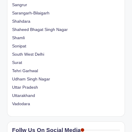
Sangrur
Sarangarh-Bilaigarh
Shahdara
Shaheed Bhagat Singh Nagar
Shamli
Sonipat
South West Delhi
Surat
Tehri Garhwal
Udham Singh Nagar
Uttar Pradesh
Uttarakhand
Vadodara
Follw Us On Social Media