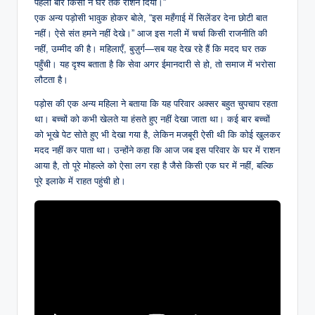
पहली बार किसी ने घर तक राशन दिया।”
एक अन्य पड़ोसी भावुक होकर बोले, “इस महँगाई में सिलेंडर देना छोटी बात
नहीं। ऐसे संत हमने नहीं देखे।” आज इस गली में चर्चा किसी राजनीति की
नहीं, उम्मीद की है। महिलाएँ, बुज़ुर्ग—सब यह देख रहे हैं कि मदद घर तक
पहुँची। यह दृश्य बताता है कि सेवा अगर ईमानदारी से हो, तो समाज में भरोसा
लौटता है।
पड़ोस की एक अन्य महिला ने बताया कि यह परिवार अक्सर बहुत चुपचाप रहता
था। बच्चों को कभी खेलते या हंसते हुए नहीं देखा जाता था। कई बार बच्चों
को भूखे पेट सोते हुए भी देखा गया है, लेकिन मजबूरी ऐसी थी कि कोई खुलकर
मदद नहीं कर पाता था। उन्होंने कहा कि आज जब इस परिवार के घर में राशन
आया है, तो पूरे मोहल्ले को ऐसा लग रहा है जैसे किसी एक घर में नहीं, बल्कि
पूरे इलाके में राहत पहुंची हो।