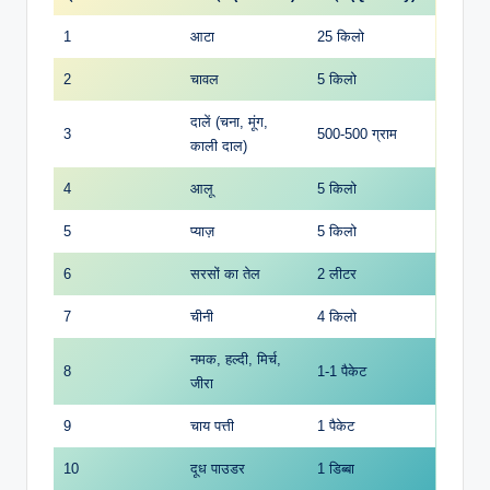
1
आटा
25 किलो
2
चावल
5 किलो
दालें (चना, मूंग,
3
500-500 ग्राम
काली दाल)
4
आलू
5 किलो
5
प्याज़
5 किलो
6
सरसों का तेल
2 लीटर
7
चीनी
4 किलो
नमक, हल्दी, मिर्च,
8
1-1 पैकेट
जीरा
9
चाय पत्ती
1 पैकेट
10
दूध पाउडर
1 डिब्बा