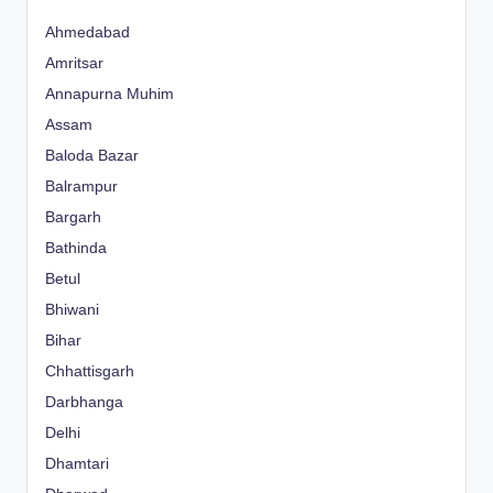
Ahmedabad
Amritsar
Annapurna Muhim
Assam
Baloda Bazar
Balrampur
Bargarh
Bathinda
Betul
Bhiwani
Bihar
Chhattisgarh
Darbhanga
Delhi
Dhamtari