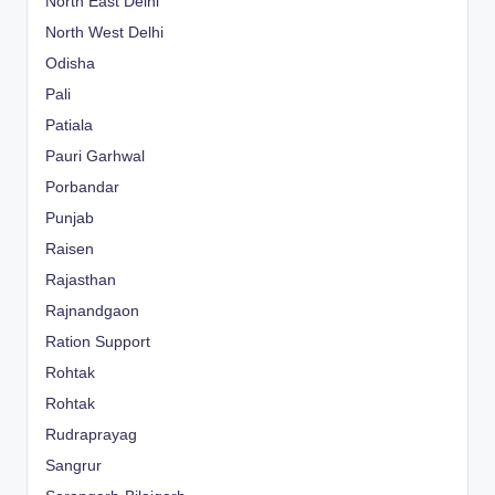
North East Delhi
North West Delhi
Odisha
Pali
Patiala
Pauri Garhwal
Porbandar
Punjab
Raisen
Rajasthan
Rajnandgaon
Ration Support
Rohtak
Rohtak
Rudraprayag
Sangrur