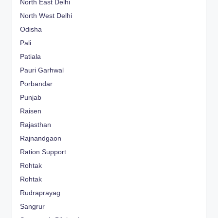
North East Delhi
North West Delhi
Odisha
Pali
Patiala
Pauri Garhwal
Porbandar
Punjab
Raisen
Rajasthan
Rajnandgaon
Ration Support
Rohtak
Rohtak
Rudraprayag
Sangrur