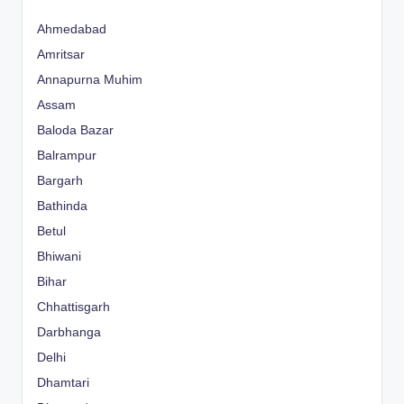
Ahmedabad
Amritsar
Annapurna Muhim
Assam
Baloda Bazar
Balrampur
Bargarh
Bathinda
Betul
Bhiwani
Bihar
Chhattisgarh
Darbhanga
Delhi
Dhamtari