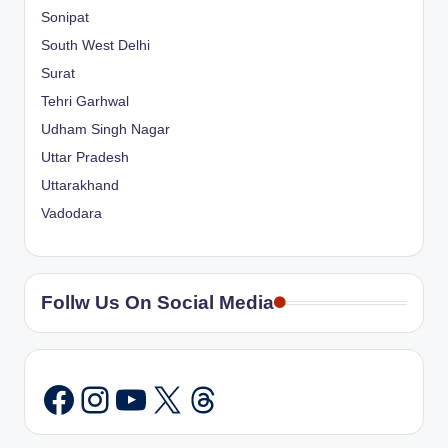
Sonipat
South West Delhi
Surat
Tehri Garhwal
Udham Singh Nagar
Uttar Pradesh
Uttarakhand
Vadodara
Follw Us On Social Media
Instagram
YouTube
X
Threads