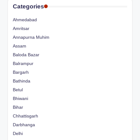
Categories
Ahmedabad
Amritsar
Annapurna Muhim
Assam
Baloda Bazar
Balrampur
Bargarh
Bathinda
Betul
Bhiwani
Bihar
Chhattisgarh
Darbhanga
Delhi