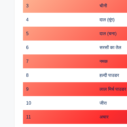
3
चीनी
4
दाल (मूंग)
5
दाल (चना)
6
सरसों का तेल
7
नमक
8
हल्दी पाउडर
9
लाल मिर्च पाउडर
10
जीरा
11
अचार