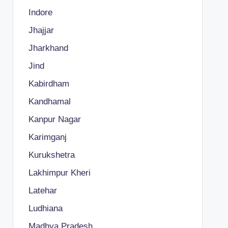
Indore
Jhajjar
Jharkhand
Jind
Kabirdham
Kandhamal
Kanpur Nagar
Karimganj
Kurukshetra
Lakhimpur Kheri
Latehar
Ludhiana
Madhya Pradesh