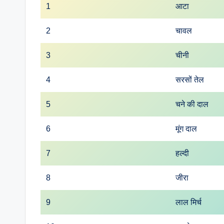
1
आटा
2
चावल
3
चीनी
4
सरसों तेल
5
चने की दाल
6
मूंग दाल
7
हल्दी
8
जीरा
9
लाल मिर्च