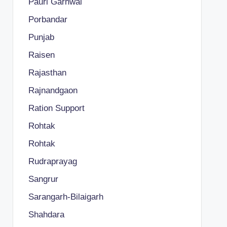
Pauri Garhwal
Porbandar
Punjab
Raisen
Rajasthan
Rajnandgaon
Ration Support
Rohtak
Rohtak
Rudraprayag
Sangrur
Sarangarh-Bilaigarh
Shahdara